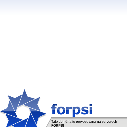
Tato doména je provozována na serverech
FORPSI